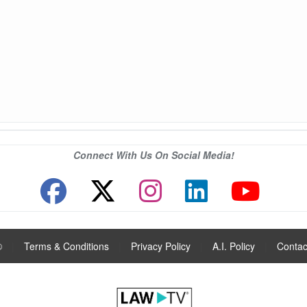
Connect With Us On Social Media!
®
|
Terms & Conditions
|
Privacy Policy
|
A.I. Policy
|
Contac