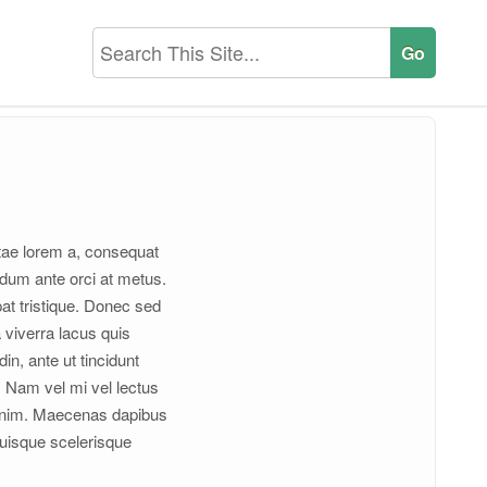
itae lorem a, consequat
erdum ante orci at metus.
pat tristique. Donec sed
 viverra lacus quis
n, ante ut tincidunt
. Nam vel mi vel lectus
t enim. Maecenas dapibus
Quisque scelerisque