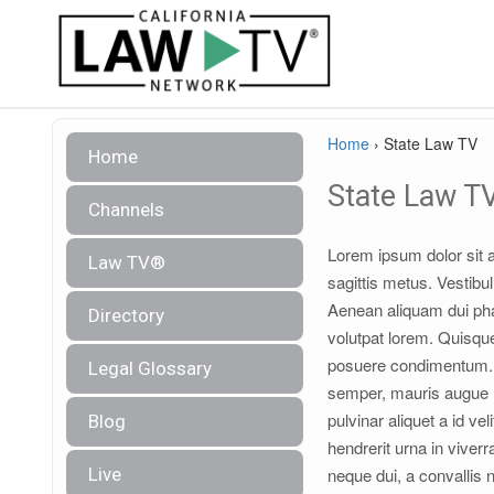
Home
›
State Law TV
Home
State Law T
Channels
Lorem ipsum dolor sit a
Law TV®
sagittis metus. Vestibul
Aenean aliquam dui phar
Directory
volutpat lorem. Quisque
posuere condimentum. Nu
Legal Glossary
semper, mauris augue la
pulvinar aliquet a id v
Blog
hendrerit urna in viver
Live
neque dui, a convallis