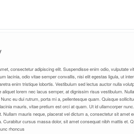
V
met, consectetur adipiscing elit. Suspendisse enim odio, vulputate v
um lacinia, odio vitae semper convallis, nisi elit egestas ligula, ut int
etra enim tristique lobortis. Vestibulum sed lectus auctor nulla volut
 aliquet lorem nec lacus semper, at dignissim risus vestibulum. Nulla
nc eu dui rutrum, porta mi a, pellentesque quam. Quisque sollicitudi
cinia mauris, vitae pretium est orci at quam. Ut id ullamcorper nunc
elit. Nullam mauris neque, placerat vel dictum a, consectetur sit ame
ra. Curabitur cursus massa dolor, sit amet consequat nibh mattis et. 
 nunc rhoncus