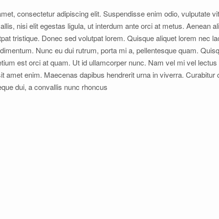
met, consectetur adipiscing elit. Suspendisse enim odio, vulputate vi
lis, nisi elit egestas ligula, ut interdum ante orci at metus. Aenean a
utpat tristique. Donec sed volutpat lorem. Quisque aliquet lorem nec l
dimentum. Nunc eu dui rutrum, porta mi a, pellentesque quam. Quisque
retium est orci at quam. Ut id ullamcorper nunc. Nam vel mi vel lectus p
it amet enim. Maecenas dapibus hendrerit urna in viverra. Curabitur 
que dui, a convallis nunc rhoncus